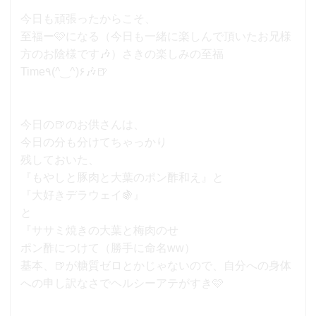
今日も頑張ったからこそ、
至福ー🩷になる（今日も一緒に楽しんで頂いたお兄様
方のお陰様です🎶）さきの楽しみの至福
Time٩(^‿^)۶🎶🍺
今日の🍺のお供さんは、
今日の分も分けてちゃっかり
残しておいた、
『もやしと豚肉と大葉のポン酢和え』と
『大好きデラウェイ🍇』
と
『ササミ焼きの大葉と梅肉のせ
ポン酢につけて（勝手に命名ww）
基本、🍺が糖質ゼロとかじゃないので、自分への身体
への申し訳なさでヘルシーアテがすき🩷