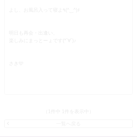
よし、お風呂入って寝よ٩(^‿^)۶
明日も再会・出逢い、
楽しみにまっとーょです(*´∀`)♪
さき🩵
（1件中 1件を表示中）
一覧へ戻る