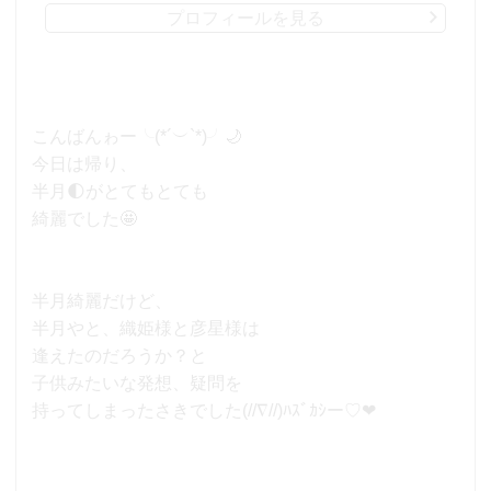
プロフィールを見る
こんばんゎー╰(*´︶`*)╯🌙
今日は帰り、
半月🌓がとてもとても
綺麗でした🤩
半月綺麗だけど、
半月やと、織姫様と彦星様は
逢えたのだろうか？と
子供みたいな発想、疑問を
持ってしまったさきでした(//∇//)ﾊｽﾞｶｼー♡❤︎