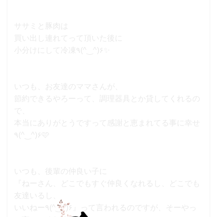
ササミと豚肉は
買い出し連れてって頂いた後に
小分けにして冷凍٩(^‿^)۶✨
いつも、お友達のママさんが、
節約できるやろーって、調理器具とか貸してくれるの
で、
本当にありがとうですって感謝と恵まれてる事に幸せ
٩(^‿^)۶🩷
いつも、後輩の仲良い子に
『ねーさん、どこでもすぐ仲良くなれるし、どこでも
友達いるし、
いいねー٩(^‿^)۶』って言われるのですが、そーやっ