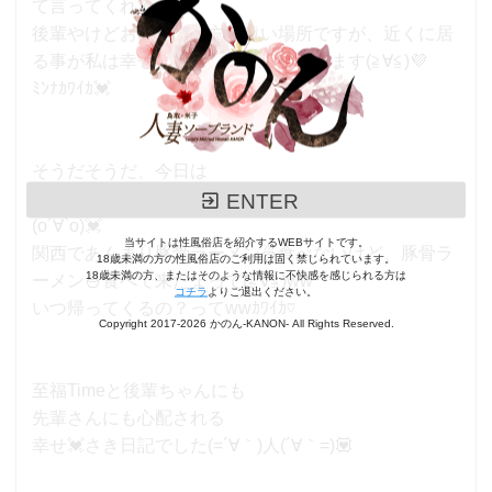
て言ってくれる
後輩やけどお友達の貴方が遠い場所ですが、近くに居
る事が私は幸せょ╰(*´︶`*)╯って思います(≧∀≦)💜
ﾐﾝﾅｶﾜｲｶ💓
そうだそうだ、今日は
今拠点の所の仲良いねーさんから連絡が来ました
ENTER
(о´∀`о)💓
当サイトは性風俗店を紹介するWEBサイトです。
関西であんまり豚骨ラーメン🍜食べないけど、豚骨ラ
18歳未満の方の性風俗店のご利用は固く禁じられています。
18歳未満の方、またはそのような情報に不快感を感じられる方は
ーメン🍜食べて来たょって(≧∀≦)ww
コチラ
よりご退出ください。
いつ帰ってくるの？ってwwｶﾜｲｶ♡
Copyright 2017-2026 かのん-KANON- All Rights Reserved.
至福Timeと後輩ちゃんにも
先輩さんにも心配される
幸せ💓さき日記でした(=´∀｀)人(´∀｀=)💟