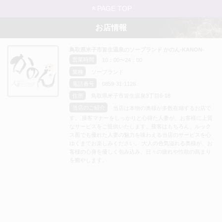
PAGE TOP
お店情報
鳥取県米子市皆生温泉のソープランド かのん-KANON-
営業時間
10：00〜24：00
業種
ソープランド
電話番号
0859-31-1126
住所
鳥取県米子市皆生温泉3丁目6-18
当店のご紹介
当店は本物の奥様が多数在籍するお店で
す。 接客マナーをしっかりと心得た人妻が、お客様に上質
なサービスをご提供いたします。接客はもちろん、ルック
ス面でも優れた人妻の魅力を味わえる当店のサービスを心
ゆくまでお楽しみください。 大人の色気溢れる奥様が、お
客様の心身を優しく包み込み、日々の疲れや性欲の高まり
を癒やします。