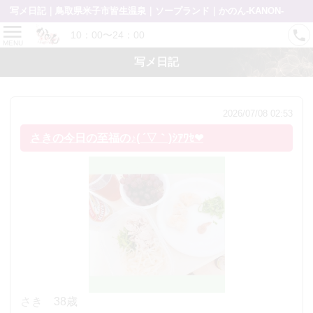
写メ日記｜鳥取県米子市皆生温泉｜ソープランド｜かのん-KANON-
10：00〜24：00
MENU
写メ日記
2026/07/08 02:53
さきの今日の至福の♪( ´▽｀)ｼｱﾜｾ❤︎
さき
38歳