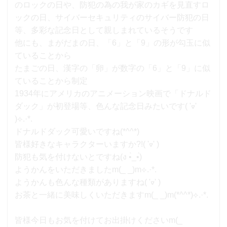
のロックの日や、防犯の為の我が家のカギを見直すロ
ックの日、サイバーセキュリティのサイバー防犯の日
等、多彩な記念日として親しまれているそうです
他にも、まがだまの日、「6」と「9」の形が勾玉に似
ていることから
たまごの日、漢字の「卵」が数字の「6」と「9」に似
ていることから制定
1934年にアメリカのアニメーション映画で「ドナルド
ダック」が初登場等、色んな記念日みたいです( 'ᢦ'
)⟡.·*.
ドナルドダック可愛いですね(*^^*)
皆様好きなキャラクターいますか?!( 'ᢦ' )
防犯も気を付けないとですね(ง •̀_•́)
ようかんをいただきましたm(_ _)m⟡.·*.
ようかんも色んな種類がありますね( 'ᢦ' )
お茶と一緒に美味しくいただきますm(_ _)m(*^^*)⟡.·*.
皆様今日もお気を付けてお出掛けくださいm(_