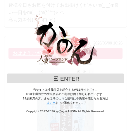
皆様今日もお気を付けてお出掛けくださいm(_ _)m良
い一日をm(_ _)m(*^^*)⟡.·*.
私も気を付けます( 'ᢦ' )
2026/06/09 10:26
おはようございます乙葉です⟡.·*.
ENTER
当サイトは性風俗店を紹介するWEBサイトです。
18歳未満の方の性風俗店のご利用は固く禁じられています。
18歳未満の方、またはそのような情報に不快感を感じられる方は
コチラ
よりご退出ください。
Copyright 2017-2026 かのん-KANON- All Rights Reserved.