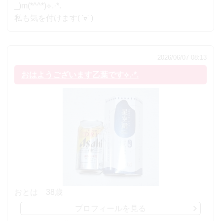
_)m(*^^*)⟡.·*.
私も気を付けます( 'ᢦ' )
2026/06/07 08:13
おはようございます乙葉です⟡.·*.
おとは
38歳
プロフィールを見る