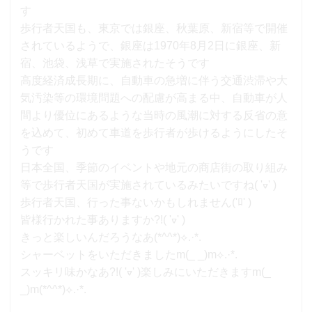
す
歩行者天国も、東京では銀座、秋葉原、新宿等で開催
されているようで、銀座は1970年8月2日に銀座、新
宿、池袋、浅草で実施されたそうです
高度経済成長期に、自動車の急増に伴う交通渋滞や大
気汚染等の環境問題への配慮が高まる中、自動車が人
間より優位にあるような当時の風潮に対する反省の意
を込めて、初めて車道を歩行者が歩けるようにしたそ
うです
日本全国、季節のイベントや地元の商店街の取り組み
等で歩行者天国が実施されているみたいですね( 'ᢦ' )
歩行者天国、行った事ないかもしれません('ﾛ' )
皆様行かれた事ありますか?!( 'ᢦ' )
きっと楽しいんだろうなあ(*^^*)⟡.·*.
シャーベットをいただきましたm(_ _)m⟡.·*.
スッキリ味かなあ?!( 'ᢦ' )楽しみにいただきますm(_
_)m(*^^*)⟡.·*.