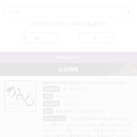
（216件中 41件目〜 45件目を表示中）
前へ
次へ
PAGE TOP
お店情報
鳥取県米子市皆生温泉のソープランド かのん-KANON-
営業時間
10：00〜24：00
業種
ソープランド
電話番号
0859-31-1126
住所
鳥取県米子市皆生温泉3丁目6-18
当店のご紹介
当店は本物の奥様が多数在籍するお店で
す。 接客マナーをしっかりと心得た人妻が、お客様に上質
なサービスをご提供いたします。接客はもちろん、ルック
ス面でも優れた人妻の魅力を味わえる当店のサービスを心